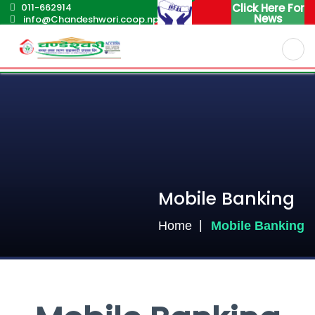
011-662914
Click Here For
News
info@Chandeshwori.coop.np
English
Nepali
Mobile Banking
Home
Mobile Banking