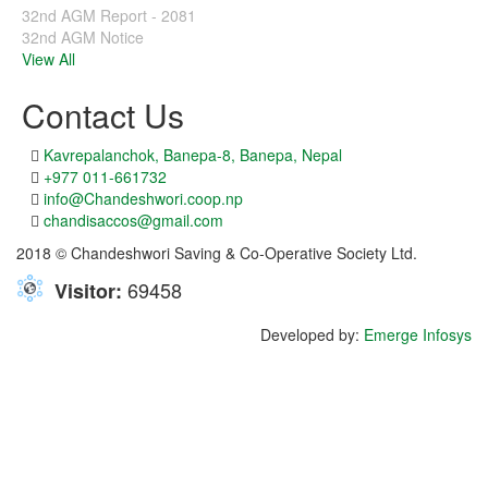
32nd AGM Report - 2081
32nd AGM Notice
View All
Contact Us
Kavrepalanchok, Banepa-8, Banepa, Nepal
+977 011-661732
info@Chandeshwori.coop.np
chandisaccos@gmail.com
2018 © Chandeshwori Saving & Co-Operative Society Ltd.
69458
Visitor:
Developed by:
Emerge Infosys