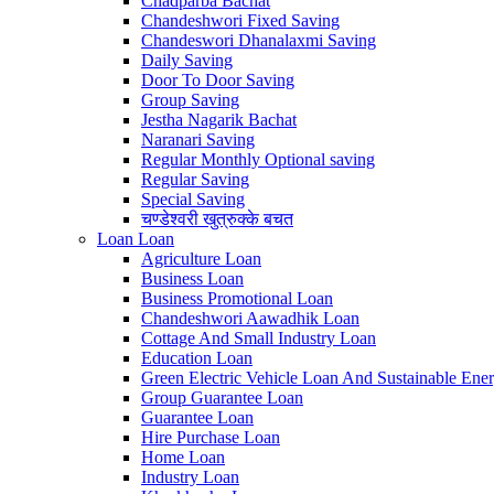
Chadparba Bachat
Chandeshwori Fixed Saving
Chandeswori Dhanalaxmi Saving
Daily Saving
Door To Door Saving
Group Saving
Jestha Nagarik Bachat
Naranari Saving
Regular Monthly Optional saving
Regular Saving
Special Saving
चण्डेश्वरी खुत्रुक्के बचत
Loan
Loan
Agriculture Loan
Business Loan
Business Promotional Loan
Chandeshwori Aawadhik Loan
Cottage And Small Industry Loan
Education Loan
Green Electric Vehicle Loan And Sustainable Ene
Group Guarantee Loan
Guarantee Loan
Hire Purchase Loan
Home Loan
Industry Loan