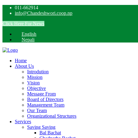
011-662914
info@Chandeshwori.coop.np
Click Here For News
English
Nepali
Home
About Us
Introdution
Mission
Vision
Objective
Message From
Board of Directors
Management Team
Our Team
Organizational Structures
Services
Saving
Saving
Bal Bachat