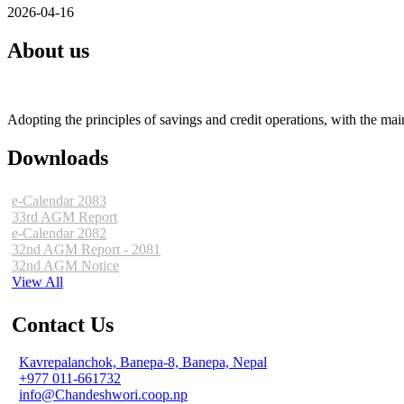
2026-04-16
About us
Adopting the principles of savings and credit operations, with the mai
Downloads
e-Calendar 2083
33rd AGM Report
e-Calendar 2082
32nd AGM Report - 2081
32nd AGM Notice
View All
Contact Us
Kavrepalanchok, Banepa-8, Banepa, Nepal
+977 011-661732
info@Chandeshwori.coop.np