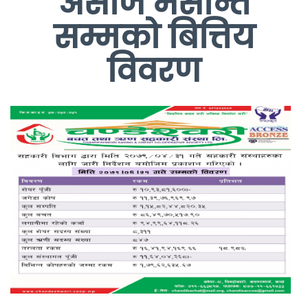
असोज मसान्त
सम्मको बित्तिय
विवरण