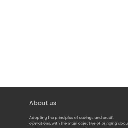
About us
Adopting the principles of savings and credit
operations, with the main objective of bringing abou