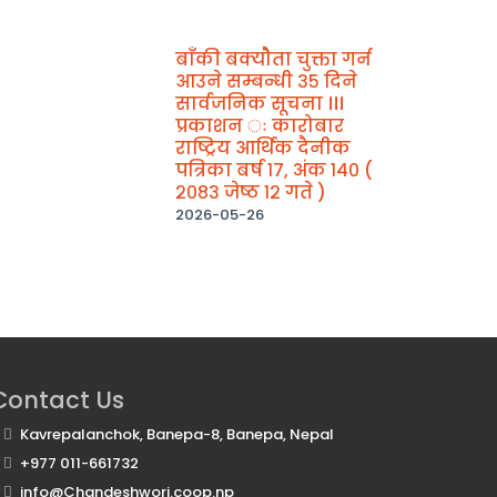
बाँकी बक्योैता चुक्ता गर्न
आउने सम्बन्धी ३५ दिने
सार्वजनिक सूचना ।।।
प्रकाशन ः कारोबार
राष्ट्रिय आर्थिक दैनीक
पत्रिका बर्ष १७, अंक १४० (
२०८३ जेष्ठ १२ गते )
2026-05-26
Contact Us
Kavrepalanchok, Banepa-8, Banepa, Nepal
+977 011-661732
info@Chandeshwori.coop.np