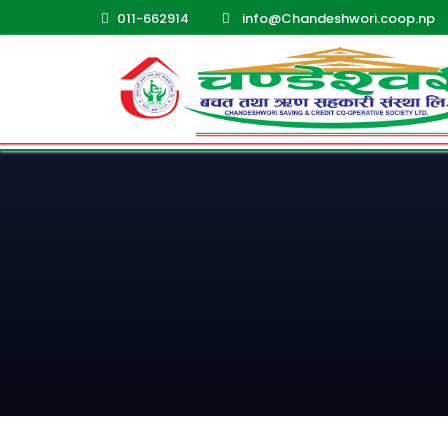
011-662914
info@Chandeshwori.coop.np