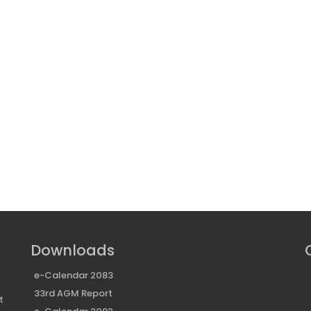
Downloads
e-Calendar 2083
33rd AGM Report
t