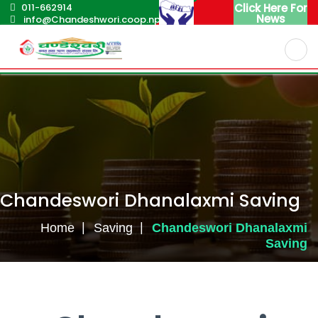
011-662914
Click Here For
News
info@Chandeshwori.coop.np
English
Nepali
Chandeswori Dhanalaxmi Saving
Home
Saving
Chandeswori Dhanalaxmi
Saving