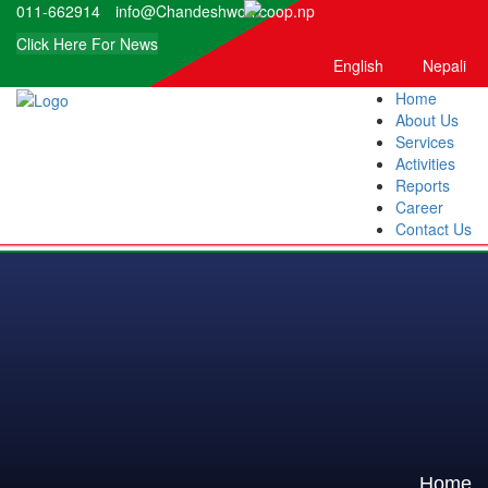
011-662914
info@Chandeshwori.coop.np
Click Here For News
English
Nepali
Home
About Us
Services
Activities
Reports
Career
Contact Us
Home