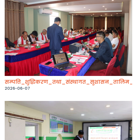
सम्पत्ति_शुद्धिकरण_तथा_संस्थागत_सुशासन_तालिम_सम्
2026-06-07