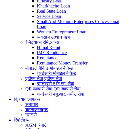
Industry Loan
Kharkhacho Loan
Real State Loan
Service Loan
Small And Medium Enterprises Concessional
Loan
Women Entrepreneur Loan
व्यवसाय उत्थान ऋण
रेमिट्यान्स
रेमिट्यान्स
Himal Remit
IME Remittance
Remittance
Remittance Money Transfer
मोबाइल बैंकिङ
मोबाइल बैंकिङ
चण्डेश्वरी मोबाईल बैकिङ
एटीएम सेवा
एटीएम सेवा
चण्डेश्वरी ए.टि.एम. सेवा
QR व्यापारी सेवा
QR व्यापारी सेवा
चण्डेश्वरी क्यु.आर. मर्चेन्ट सेवा
क्रियाकलापहरू
समाचार
घटनाक्रमहरू
ग्यालरी
रिपोर्टहरू
AGM रिपोर्ट