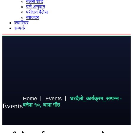
बैलेंस शीट
पर्ल अनुपात
परीक्षण बैलेंस
ब्याजदर
क्यारियर
सम्पर्क
Home
Events
घरदैलो_कार्यक्रम_सम्पन्न -
Events
बनेपा १०, थापा गाँउ