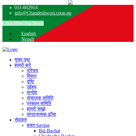
011-662914
info@Chandeshwori.coop.np
Click Here For News
English
Nepali
मुख्य पृष्ठ
हाम्रो बारे
परिचय
मिसन
दृष्टि
उद्देश्य
सन्देश
संचालक समिति
प्रबंधन समिति
हाम्रो समूह
संगठनात्मक ढाँचा
सेवाहरु
बचत
Saving
Bal Bachat