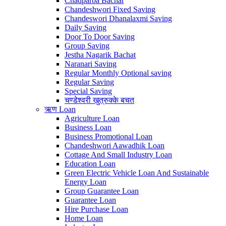
Chadparba Bachat
Chandeshwori Fixed Saving
Chandeswori Dhanalaxmi Saving
Daily Saving
Door To Door Saving
Group Saving
Jestha Nagarik Bachat
Naranari Saving
Regular Monthly Optional saving
Regular Saving
Special Saving
चण्डेश्वरी खुत्रुक्के बचत
ऋण
Loan
Agriculture Loan
Business Loan
Business Promotional Loan
Chandeshwori Aawadhik Loan
Cottage And Small Industry Loan
Education Loan
Green Electric Vehicle Loan And Sustainable
Energy Loan
Group Guarantee Loan
Guarantee Loan
Hire Purchase Loan
Home Loan