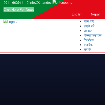
011-662914
info@Chandeshwori.coop.np
Click Here For News
English
Nepali
मुख्य पृष्ठ
हाम्रो बारे
सेवाहरु
क्रियाकलापहरू
रिपोर्टहरू
क्यारियर
सम्पर्क