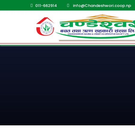
011-662914
info@Chandeshwori.coop.np