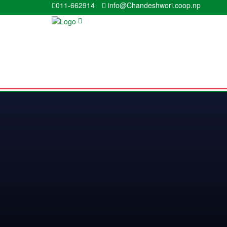
011-662914
info@Chandeshwori.coop.np