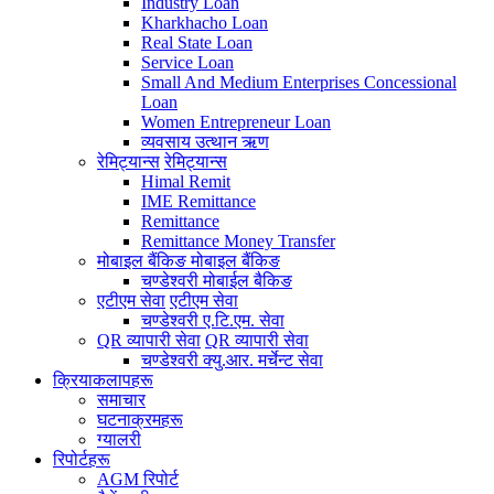
Industry Loan
Kharkhacho Loan
Real State Loan
Service Loan
Small And Medium Enterprises Concessional
Loan
Women Entrepreneur Loan
व्यवसाय उत्थान ऋण
रेमिट्यान्स
रेमिट्यान्स
Himal Remit
IME Remittance
Remittance
Remittance Money Transfer
मोबाइल बैंकिङ
मोबाइल बैंकिङ
चण्डेश्वरी मोबाईल बैकिङ
एटीएम सेवा
एटीएम सेवा
चण्डेश्वरी ए.टि.एम. सेवा
QR व्यापारी सेवा
QR व्यापारी सेवा
चण्डेश्वरी क्यु.आर. मर्चेन्ट सेवा
क्रियाकलापहरू
समाचार
घटनाक्रमहरू
ग्यालरी
रिपोर्टहरू
AGM रिपोर्ट