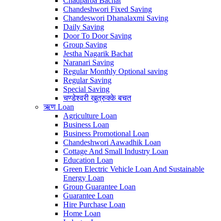
Chadparba Bachat
Chandeshwori Fixed Saving
Chandeswori Dhanalaxmi Saving
Daily Saving
Door To Door Saving
Group Saving
Jestha Nagarik Bachat
Naranari Saving
Regular Monthly Optional saving
Regular Saving
Special Saving
चण्डेश्वरी खुत्रुक्के बचत
ऋण
Loan
Agriculture Loan
Business Loan
Business Promotional Loan
Chandeshwori Aawadhik Loan
Cottage And Small Industry Loan
Education Loan
Green Electric Vehicle Loan And Sustainable
Energy Loan
Group Guarantee Loan
Guarantee Loan
Hire Purchase Loan
Home Loan