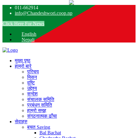
011-662914
info@Chandeshwori.coop.np
Click Here For News
English
Nepali
मुख्य पृष्ठ
हाम्रो बारे
परिचय
मिसन
दृष्टि
उद्देश्य
सन्देश
संचालक समिति
प्रबंधन समिति
हाम्रो समूह
संगठनात्मक ढाँचा
सेवाहरु
बचत
Saving
Bal Bachat