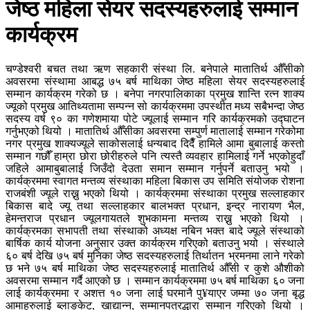
जेष्ठ महिला सेयर सदस्यहरुलाई सम्मान
कार्यक्रम
चण्डेश्वरी बचत तथा ऋण सहकारी संस्था लि. बनेपाले मातातिर्थ औँसीको
अवसरमा संस्थामा आबद्ध ७५ बर्ष माथिका जेष्ठ महिला सेयर सदस्यहरुलाई
सम्मान कार्यक्रम गरेको छ । बनेपा नगरपालिकाका प्रमुख शान्ति रत्न शाक्य
ज्यूको प्रमुख आतिथ्यतामा सम्पन्न सो कार्यक्रममा उपस्थीत मध्य सबैभन्दा जेष्ठ
सदस्य वर्ष ९० का गणेशमाया पोटे ज्यूलाई सम्मान गरि कार्यक्रमको उद्घाटन
गर्नुभएको थियो । मातातिर्थ औँसीका अवसरमा सम्पुर्ण मातालाई सम्मान गरेकोमा
नगर प्रमुख शाक्यज्यूले साकोसलाई धन्यबाद दिदैँ हामिले आमा बुबालाई कस्तो
सम्मान गछौँ हाम्रा छोरा छोरीहरुले पनि त्यस्तै व्यवहार हामिलाई गर्ने भएकोहुदाँ
जहिले आमाबुबालाई जिउँदो देउता समान सम्मान गर्नुपर्ने बताउनु भयो ।
कार्यक्रममा स्वागत मन्तव्य संस्थाका महिला बिकास उप समिति संयोजक रोशना
राजबंशी ज्यूले राख्नु भएको थियो । कार्यक्रममा संस्थाका प्रमुख सल्लाहकार
बिकास बादे ज्यू तथा सल्लाहकार बालभक्त प्रधान, इन्द्र नारायण भैल,
हेमन्तराज प्रधान ज्यूलगायतले शुभकामना मन्तव्य राख्नु भएको थियो ।
कार्यक्रमका सभापती तथा संस्थाको अध्यक्ष नबिन भक्त बादे ज्यूले संस्थाको
बार्षिक कार्य योजना अनुसार उक्त कार्यक्रम गरिएको बताउनु भयो । संस्थाले
६० बर्ष देखि ७५ बर्ष मुनिका जेष्ठ सदस्यहरुलाई तिर्थातन भ्रमनमा लाने गरेको
छ भने ७५ बर्ष माथिका जेष्ठ सदस्यहरुलाई मातातिर्थ औँसी र कुशे औशीको
अवसरमा सम्मान गर्दै आएको छ । सम्मान कार्यक्रममा ७५ बर्ष माथिका ६० जना
लाई कार्यक्रममा र अशत्त १० जना लाई घरमानै पु¥याएर जम्मा ७० जना बृद्ध
आमाहरुलाई ब्लाङकेट, खाद्यान्न, सम्मानपत्रद्धारा सम्मान गरिएको थियो ।