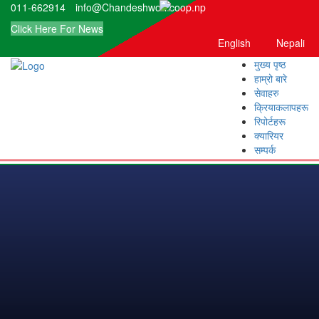
011-662914
info@Chandeshwori.coop.np
Click Here For News
English
Nepali
मुख्य पृष्ठ
हाम्रो बारे
सेवाहरु
क्रियाकलापहरू
रिपोर्टहरू
क्यारियर
सम्पर्क