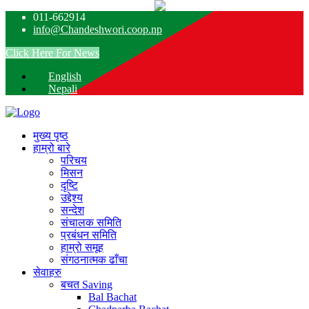
011-662914
info@Chandeshwori.coop.np
Click Here For News
English
Nepali
मुख्य पृष्ठ
हाम्रो बारे
परिचय
मिसन
दृष्टि
उद्देश्य
सन्देश
संचालक समिति
प्रबंधन समिति
हाम्रो समूह
संगठनात्मक ढाँचा
सेवाहरु
बचत
Saving
Bal Bachat