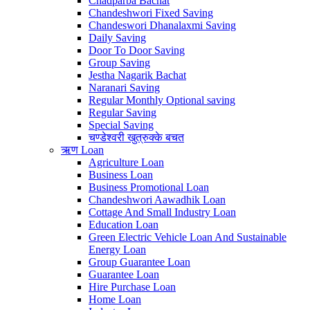
Chadparba Bachat
Chandeshwori Fixed Saving
Chandeswori Dhanalaxmi Saving
Daily Saving
Door To Door Saving
Group Saving
Jestha Nagarik Bachat
Naranari Saving
Regular Monthly Optional saving
Regular Saving
Special Saving
चण्डेश्वरी खुत्रुक्के बचत
ऋण
Loan
Agriculture Loan
Business Loan
Business Promotional Loan
Chandeshwori Aawadhik Loan
Cottage And Small Industry Loan
Education Loan
Green Electric Vehicle Loan And Sustainable
Energy Loan
Group Guarantee Loan
Guarantee Loan
Hire Purchase Loan
Home Loan