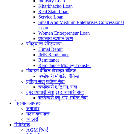
Industry Loan
Kharkhacho Loan
Real State Loan
Service Loan
Small And Medium Enterprises Concessional
Loan
Women Entrepreneur Loan
व्यवसाय उत्थान ऋण
रेमिट्यान्स
रेमिट्यान्स
Himal Remit
IME Remittance
Remittance
Remittance Money Transfer
मोबाइल बैंकिङ
मोबाइल बैंकिङ
चण्डेश्वरी मोबाईल बैकिङ
एटीएम सेवा
एटीएम सेवा
चण्डेश्वरी ए.टि.एम. सेवा
QR व्यापारी सेवा
QR व्यापारी सेवा
चण्डेश्वरी क्यु.आर. मर्चेन्ट सेवा
क्रियाकलापहरू
समाचार
घटनाक्रमहरू
ग्यालरी
रिपोर्टहरू
AGM रिपोर्ट