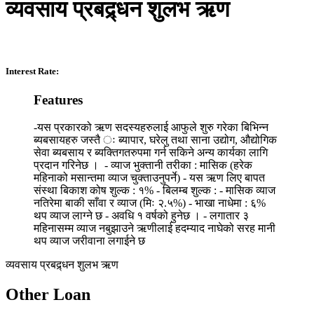
व्यवसाय प्रबद्र्धन शुलभ ऋण
Interest Rate:
Features
-यस प्रकारको ऋण सदस्यहरुलाई आफुले शुरु गरेका बिभिन्न
ब्यबसायहरु जस्तै ः ब्यापार, घरेलु तथा साना उद्योग, औद्योगिक
सेवा ब्यबसाय र ब्यक्तिगतरुपमा गर्न सकिने अन्य कार्यका लागि
प्रदान गरिनेछ । - व्याज भुक्तानी तरीका : मासिक (हरेक
महिनाको मसान्तमा व्याज चुक्ताउनुपर्ने) - यस ऋण लिए बापत
संस्था बिकाश कोष शुल्क : १% - बिलम्ब शुल्क : - मासिक व्याज
नतिरेमा बाकी साँवा र व्याज (मिः २.५%) - भाखा नाधेमा : ६%
थप व्याज लाग्ने छ - अवधि १ वर्षको हुनेछ । - लगातार ३
महिनासम्म व्याज नबुझाउने ऋणीलाई हदम्याद नाघेको सरह मानी
थप व्याज जरीवाना लगाईने छ
व्यवसाय प्रबद्र्धन शुलभ ऋण
Other Loan