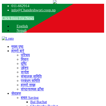
011-662914
info@Chandeshwori.coop.np
Click Here For News
English
Nepali
मुख्य पृष्ठ
हाम्रो बारे
परिचय
मिसन
दृष्टि
उद्देश्य
सन्देश
संचालक समिति
प्रबंधन समिति
हाम्रो समूह
संगठनात्मक ढाँचा
सेवाहरु
बचत
Saving
Bal Bachat