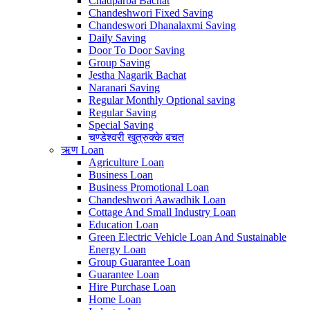
Chadparba Bachat
Chandeshwori Fixed Saving
Chandeswori Dhanalaxmi Saving
Daily Saving
Door To Door Saving
Group Saving
Jestha Nagarik Bachat
Naranari Saving
Regular Monthly Optional saving
Regular Saving
Special Saving
चण्डेश्वरी खुत्रुक्के बचत
ऋण
Loan
Agriculture Loan
Business Loan
Business Promotional Loan
Chandeshwori Aawadhik Loan
Cottage And Small Industry Loan
Education Loan
Green Electric Vehicle Loan And Sustainable
Energy Loan
Group Guarantee Loan
Guarantee Loan
Hire Purchase Loan
Home Loan