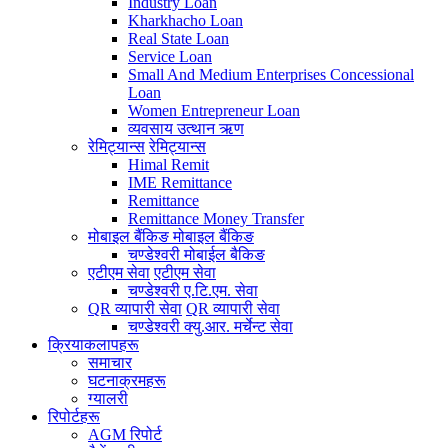
Industry Loan
Kharkhacho Loan
Real State Loan
Service Loan
Small And Medium Enterprises Concessional
Loan
Women Entrepreneur Loan
व्यवसाय उत्थान ऋण
रेमिट्यान्स
रेमिट्यान्स
Himal Remit
IME Remittance
Remittance
Remittance Money Transfer
मोबाइल बैंकिङ
मोबाइल बैंकिङ
चण्डेश्वरी मोबाईल बैकिङ
एटीएम सेवा
एटीएम सेवा
चण्डेश्वरी ए.टि.एम. सेवा
QR व्यापारी सेवा
QR व्यापारी सेवा
चण्डेश्वरी क्यु.आर. मर्चेन्ट सेवा
क्रियाकलापहरू
समाचार
घटनाक्रमहरू
ग्यालरी
रिपोर्टहरू
AGM रिपोर्ट