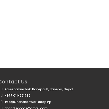
Contact Us
Kavrepalanchok, Banepa-8, Banepa, Nepal
+977 011-661732
info@Chandeshwori.coop.np
chandisaccos@gmail.com