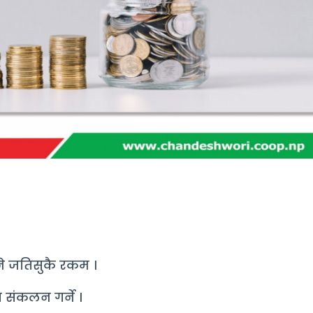
ने जतिसुकै रकम ।
संकलन गर्ने ।