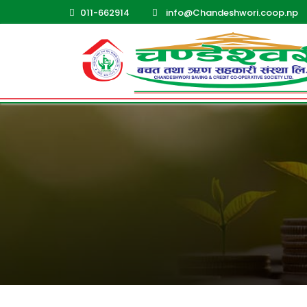
011-662914
info@Chandeshwori.coop.np