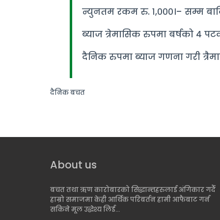
न्युनतम रकम रु. १,०००।– सम्म ब
ब्याज त्रेमासिक रुपमा बर्षको ४ पटक
दैनिक रुपमा ब्याज गणना गरी त्रैमा
दैनिक बचत
About us
बचत तथा ऋण कारोबारको सिद्धान्तहरुलाई अंगिकार गर्दै
हाम्रो समाजमा केही आर्थिक परिबर्तन हामी आफैबाट गर्न
सकिने मूल उद्धेश्य लिई...