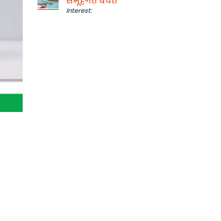
समूहगत बचत
Interest: