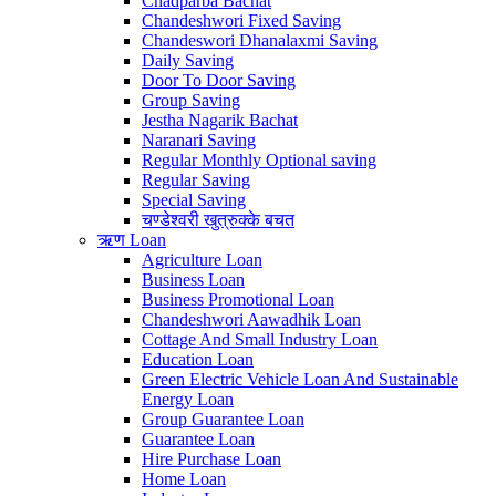
Chadparba Bachat
Chandeshwori Fixed Saving
Chandeswori Dhanalaxmi Saving
Daily Saving
Door To Door Saving
Group Saving
Jestha Nagarik Bachat
Naranari Saving
Regular Monthly Optional saving
Regular Saving
Special Saving
चण्डेश्वरी खुत्रुक्के बचत
ऋण
Loan
Agriculture Loan
Business Loan
Business Promotional Loan
Chandeshwori Aawadhik Loan
Cottage And Small Industry Loan
Education Loan
Green Electric Vehicle Loan And Sustainable
Energy Loan
Group Guarantee Loan
Guarantee Loan
Hire Purchase Loan
Home Loan