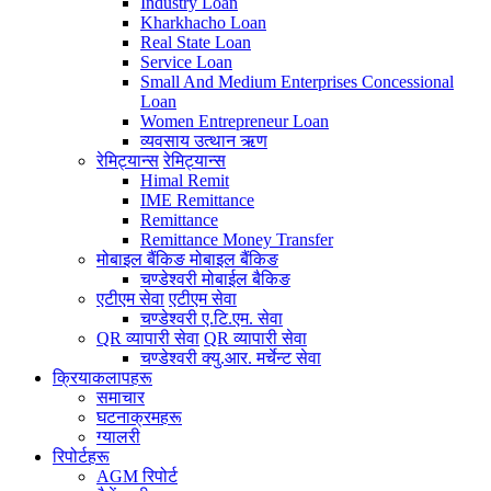
Industry Loan
Kharkhacho Loan
Real State Loan
Service Loan
Small And Medium Enterprises Concessional
Loan
Women Entrepreneur Loan
व्यवसाय उत्थान ऋण
रेमिट्यान्स
रेमिट्यान्स
Himal Remit
IME Remittance
Remittance
Remittance Money Transfer
मोबाइल बैंकिङ
मोबाइल बैंकिङ
चण्डेश्वरी मोबाईल बैकिङ
एटीएम सेवा
एटीएम सेवा
चण्डेश्वरी ए.टि.एम. सेवा
QR व्यापारी सेवा
QR व्यापारी सेवा
चण्डेश्वरी क्यु.आर. मर्चेन्ट सेवा
क्रियाकलापहरू
समाचार
घटनाक्रमहरू
ग्यालरी
रिपोर्टहरू
AGM रिपोर्ट