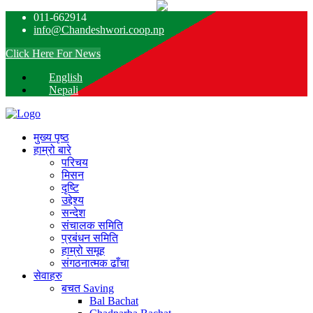
011-662914
info@Chandeshwori.coop.np
Click Here For News
English
Nepali
मुख्य पृष्ठ
हाम्रो बारे
परिचय
मिसन
दृष्टि
उद्देश्य
सन्देश
संचालक समिति
प्रबंधन समिति
हाम्रो समूह
संगठनात्मक ढाँचा
सेवाहरु
बचत
Saving
Bal Bachat