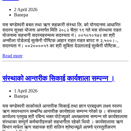
2 April 2026
Banepa
यस चण्डेश्वरी बचत तथा ऋण सहकारी संस्था लि. को योगदानमा आधारित
सदस्य सुरक्षा योजना अन्तर्गत मिति २०८२ चैत्र १९ गते यस संंस्थामा राहत
योजनामा सहभागी सदस्यहरुमध्य सदस्यता नं। ००१०१०१७२ का श्री
अन्सीला पोडेलाई सुत्केरी पौष्टिक आहार राहत राहत बापट रु २,५००।–,
सदस्यता नं। ००२००००५१ का श्री सुबिता देउलालाई सुत्केरी पौष्टिक...
Read more
संस्थाको आन्तरीक सिकाई कार्यशाला सम्पन्न ।
1 April 2026
Banepa
यस चण्डेश्वरी साकोसले आन्तरीक सिकाई तथा ज्ञान प्रबद्र्धण लक्ष्य स्वरुप
ऋण व्यवस्थापन सम्बन्धि आन्तरीक कार्यशाला सम्पन्न गरेको छ । संस्थाका
कार्यलय प्रमुख श्री रबिन्द भक्त पोटेज्युको अध्यक्षतामा सम्पन्न सो कार्यशालामा
संस्थाका सम्पुर्ण कर्मचारीहरुको सहभागीता रहेको थियो । कार्यशालामा ऋण
बिभाग मार्फत ऋण सहायक श्री सलिन श्रेष्ठज्यूले आफ्नो प्रस्तुतीकरण